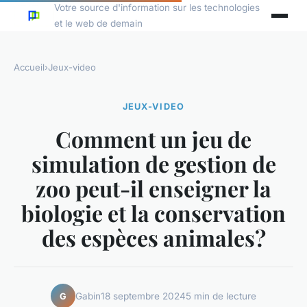
Votre source d'information sur les technologies
et le web de demain
Accueil
›
Jeux-video
JEUX-VIDEO
Comment un jeu de
simulation de gestion de
zoo peut-il enseigner la
biologie et la conservation
des espèces animales?
Gabin
18 septembre 2024
5 min de lecture
G